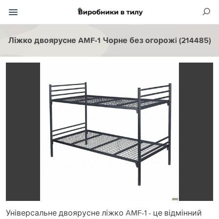
Ліжко двоярусне AMF-1 Чорне без огорожi (214485)
Універсальне двоярусне ліжко AMF-1 - це відмінний