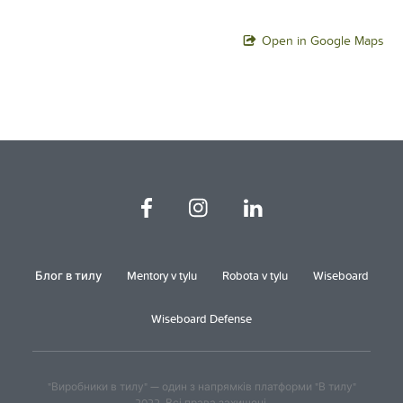
Open in Google Maps
Блог в тилу
Mentory v tylu
Robota v tylu
Wiseboard
Wiseboard Defense
"Виробники в тилу" — один з напрямків платформи "В тилу"
2022. Всі права захищені.