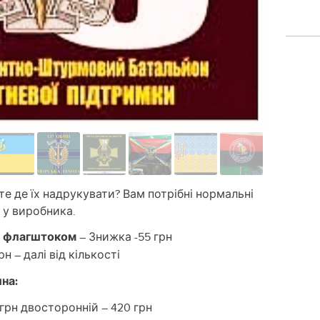
єте де їх надрукувати? Вам потрібні нормальні
 у виробника.
з флагштоком
– Знижка -55 грн
рн – далі від кількості
на:
 грн двосторонній – 420 грн