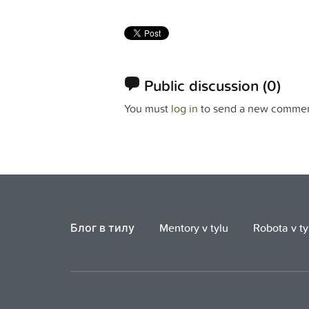
Public discussion
(0)
You must
log in
to send a new commen
Блог в тилу
Mentory v tylu
Robota v ty