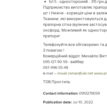
1х1.5 - односторонній - 315 грн
Підприємство виготовляє прапори 
шт і Нижче - корекція ціни в зале
Тканини, які використовуються дл
прапорна сітка (вуличне застосува
оксфорд. Можливий як односторон
прапори!
Телефонуйте все обговоримо та 
З повагою !
Комерційний відділ: Михайло Вікт
095-127-90-59 - вайбер
067-496-55-48
е-mail –
mixail.roman@ukr.net
www.pro
ТОВ Простиль
Contact information:
0951279059
Publication date:
Jul 10, 2022