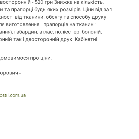
 двосторонній - 520 грн Знижка на кількість.
та прапорці будь-яких розмірів. Ціни від за 1
жності від тканини, обсягу та способу друку.
я виготовлення - прапорців на тканині: -
ння), габардин, атлас, поліестер, болоній,
ній так і двосторонній друк. Кабінетні
домовимося про ціни.
орович -
stil.com.ua