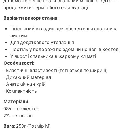
допоможе рідше прати спальний мішок, а відтак –
продовжить термін його експлуатації.
Варіанти використання:
Гігієнічний вкладиш для збереження спальника
чистим
Для додаткового утеплення
Постіль у подорожі поїздом чи ночівлі в хостелі
У якості спальника в жаркому кліматі
Особливості:
- Еластичні властивості (тягнеться по ширині)
- Дихаючий матеріал
- Анатомічний крій
- Компактність
Матеріали
98% – поліестер
2% – еластан
Вага:
250г (Розмір М)