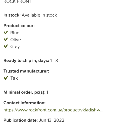
ROCK FRONT
In stock:
Available in stock
Product colour:
Blue
Olive
Grey
Ready to ship in, days:
1 - 3
Trusted manufacturer:
Так
Minimal order, pc(s):
1
Contact information:
https://www.rockfront.com.ua/product/vkladish-vlya-spalnika-rock-front-comfort/
Publication date:
Jun 13, 2022