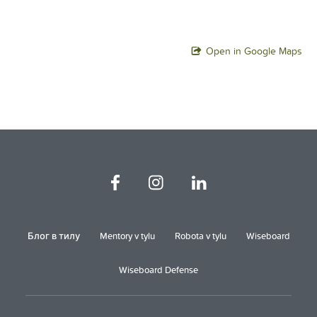
Open in Google Maps
Блог в тилу
Mentory v tylu
Robota v tylu
Wiseboard
Wiseboard Defense