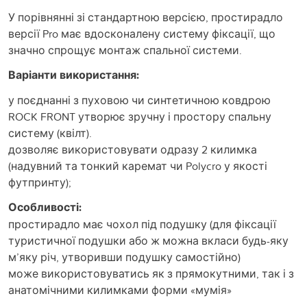
У порівнянні зі стандартною версією, простирадло
версії Pro має вдосконалену систему фіксації, що
значно спрощує монтаж спальної системи.
Варіанти використання:
у поєднанні з пуховою чи синтетичною ковдрою
ROCK FRONT утворює зручну і простору спальну
систему (квілт).
дозволяє використовувати одразу 2 килимка
(надувний та тонкий каремат чи Polycro у якості
футпринту);
Особливості:
простирадло має чохол під подушку (для фіксації
туристичної подушки або ж можна вкласи будь-яку
м’яку річ, утворивши подушку самостійно)
може використовуватись як з прямокутними, так і з
анатомічними килимками форми «мумія»