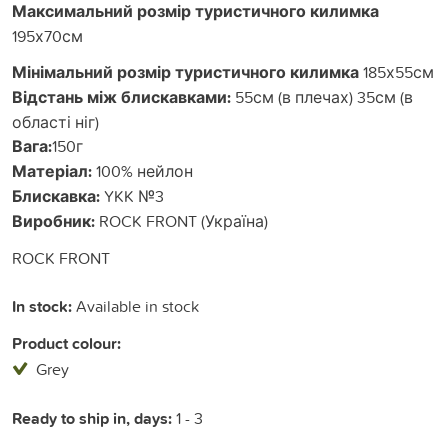
Максимальний розмір туристичного килимка
195х70см
Мінімальний розмір туристичного килимка
185х55см
Відстань між блискавками:
55см (в плечах) 35см (в
області ніг)
Вага:
150г
Матеріал:
100% нейлон
Блискавка:
YKK №3
Виробник:
ROCK FRONT (Україна)
ROCK FRONT
In stock:
Available in stock
Product colour:
Grey
Ready to ship in, days:
1 - 3