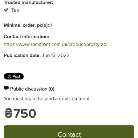
Trusted manufacturer:
Так
Minimal order, pc(s):
1
Contact information:
https://www.rockfront.com.ua/product/prostyradlo-dlya-turystychnogo-kylymka-pro/
Publication date:
Jun 13, 2022
Public discussion
(0)
You must
log in
to send a new comment.
₴750
Contact