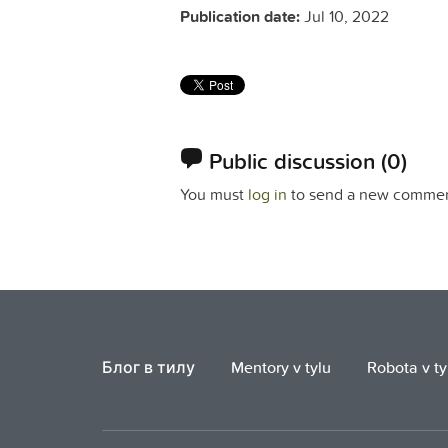
Publication date:
Jul 10, 2022
Public discussion
(0)
You must
log in
to send a new commen
Блог в тилу
Mentory v tylu
Robota v ty