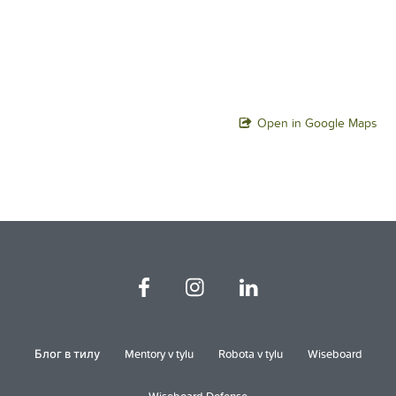
Open in Google Maps
Блог в тилу
Mentory v tylu
Robota v tylu
Wiseboard
Wiseboard Defense