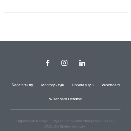
Блог в тилу
Mentory v tylu
Robota v tylu
Wiseboard
Wiseboard Defense
"Виробники в тилу" — один з напрямків платформи "В тилу"
2022. Всі права захищені.