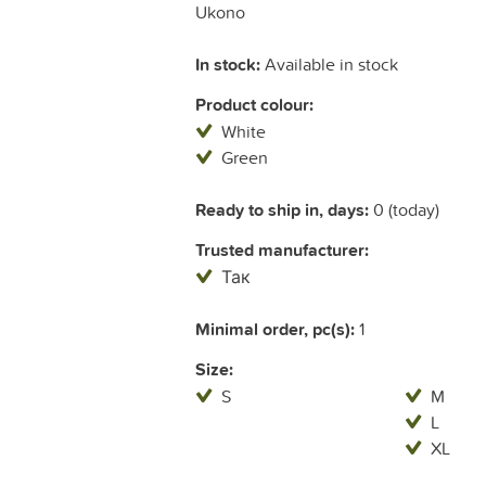
Ukono
In stock:
Available in stock
Product colour:
White
Green
Ready to ship in, days:
0 (today)
Trusted manufacturer:
Так
Minimal order, pc(s):
1
Size:
S
M
L
XL