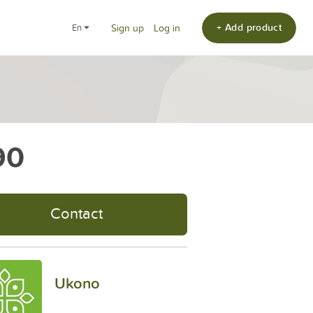
+ Add product
en
Sign up
Log in
90
Contact
Ukono