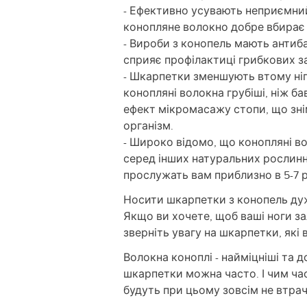
- Ефективно усувають неприємний 
конопляне волокно добре вбирає в
- Вироби з конопель мають антиба
сприяє профілактиці грибкових з
- Шкарпетки зменшують втому ніг
конопляні волокна грубіші, ніж б
ефект мікромасажу стопи, що зні
організм.
- Широко відомо, що конопляні в
серед інших натуральних рослин
прослужать вам приблизно в 5-7 р
Носити шкарпетки з конопель ду
Якщо ви хочете, щоб ваші ноги з
зверніть увагу на шкарпетки, які 
Волокна коноплі - найміцніші та 
шкарпетки можна часто. І чим ча
будуть при цьому зовсім не втрач