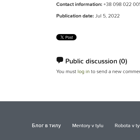
Contact information:
+38 098 022 00
Publication date:
Jul 5, 2022
Public discussion
(0)
You must
log in
to send a new commen
Блог в тилу
Mentory v tylu
Robota v ty