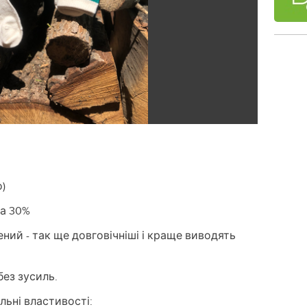
о)
ка 30%
ний - так ще довговічніші і краще виводять
без зусиль.
льні властивості: