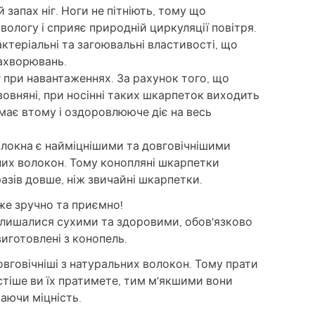
запах ніг. Ноги не пітніють, тому що
ологу і сприяє природній циркуляції повітря.
ктеріальні та загоювальні властивості, що
ахворювань.
 при навантаженнях. За рахунок того, що
авовняні, при носінні таких шкарпеток виходить
має втому і оздоровлююче діє на весь
олокна є найміцнішими та довговічнішими
них волокон. Тому конопляні шкарпетки
азів довше, ніж звичайні шкарпетки.
же зручно та приємно!
алишалися сухими та здоровими, обов'язково
виготовлені з конопель.
довговічніші з натуральних волокон. Тому прати
стіше ви їх пратимете, тим м'якшими вони
аючи міцність.