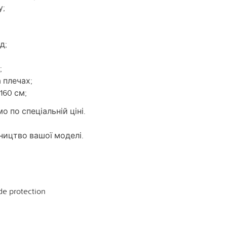
у;
д;
;
а плечах;
160 см;
 по спеціальній ціні.
ицтво вашої моделі.
de protection