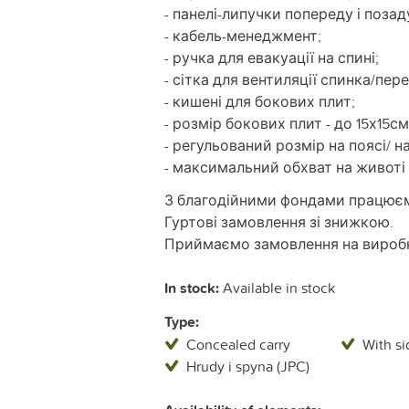
- панелі-липучки попереду і позад
- кабель-менеджмент;
- ручка для евакуації на спині;
- сітка для вентиляції спинка/пере
- кишені для бокових плит;
- розмір бокових плит - до 15х15см
- регульований розмір на поясі/ н
- максимальний обхват на животі 
З благодійними фондами працюємо
Гуртові замовлення зі знижкою.
Приймаємо замовлення на виробн
In stock:
Available in stock
Type:
Concealed carry
With si
Hrudy i spyna (JPC)