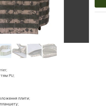
rier;
ттям PU;
положення плити;
/планшету;