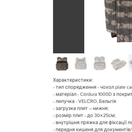
Характеристики:
- тип спорядження - чохол plate car
- матеріал - Cоrdura 1000D з покри
- липучка - VELСRO, Бельгія
- загрузка плит – нижня;
- розмір плит - до 30×25см;
- внутрішня пряжка для фіксації 
- передня кишеня для документів