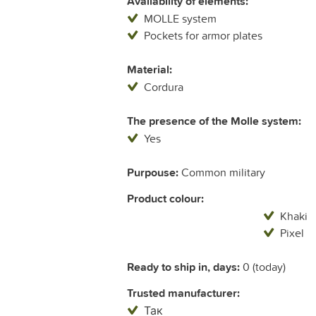
Availability of elements:
MOLLE system
Pockets for armor plates
Material:
Cordura
The presence of the Molle system:
Yes
Purpouse:
Common military
Product colour:
Khaki
Pixel
Ready to ship in, days:
0 (today)
Trusted manufacturer:
Так