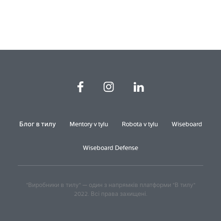
Блог в тилу
Mentory v tylu
Robota v tylu
Wiseboard
Wiseboard Defense
"Виробники в тилу" — один з напрямків платформи "В тилу"
2022. Всі права захищені.