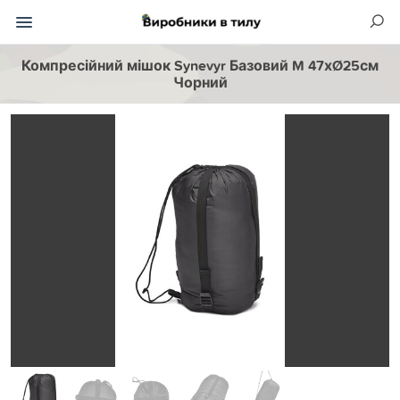
Компресійний мішок Synevyr Базовий M 47хØ25см
Чорний