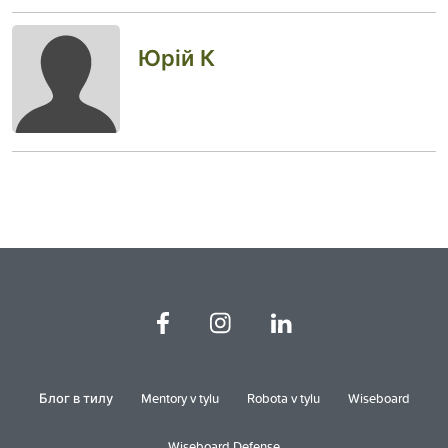
Юрій К
Блог в тилу
Mentory v tylu
Robota v tylu
Wiseboard
Wiseboard Defense