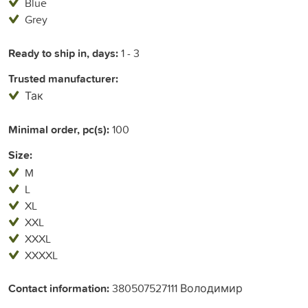
Blue
Grey
Ready to ship in, days:
1 - 3
Trusted manufacturer:
Так
Minimal order, pc(s):
100
Size:
M
L
XL
XXL
XXXL
XXXXL
Contact information:
380507527111 Володимир