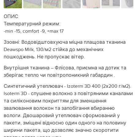
ОПИС
Температурний режим:
-min -15, comfort -9, +max 17
Ззовні: Водовідштовхуюча міцна плащова тканина
Deawspo Milk, 130/м2 стійка до механічних
пошкоджень. Не пропускає вітер.
Внутрішня тканина – Флісова, приємна на дотик та
зберігає тепло чи повітропоникний габардин .
Синтетичний утеплювач - Izoterm 3D 400 (2х200 г/м2).
Isoterm 3D - спушене волокно з повітряними каналами
та силіконовим покриттям для зменшення
звалювання волокон та запобігання вбиранню
вологи. Двошаровий утеплювач сформований у
пакети, зміщені відносно один одного на половину
ширини пакета, що дозволяє значно скоротити