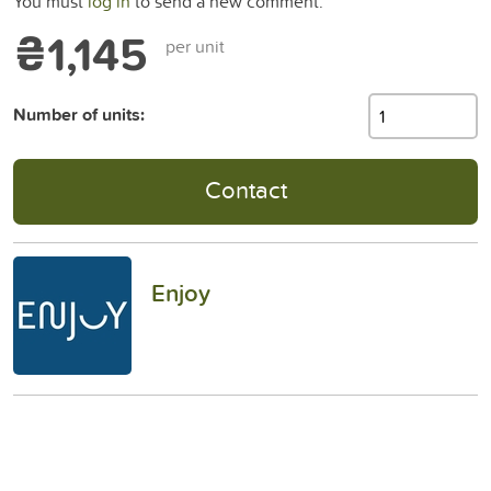
You must
log in
to send a new comment.
₴1,145
per unit
Number of units:
Contact
Enjoy