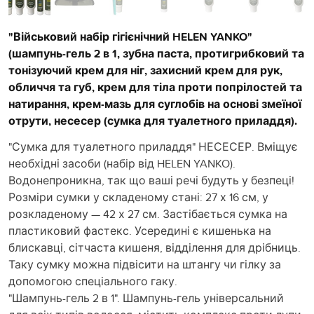
"Військовий набір гігієнічний HELEN YANKO"
(шампунь-гель 2 в 1, зубна паста, протигрибковий та
тонізуючий крем для ніг, захисний крем для рук,
обличчя та губ, крем для тіла проти попрілостей та
натирання, крем-мазь для суглобів на основі змеїної
отрути, несесер (сумка для туалетного приладдя).
"Сумка для туалетного приладдя" НЕСЕСЕР. Вміщує
необхідні засоби (набір від HELEN YANKO).
Водонепроникна, так що ваші речі будуть у безпеці!
Розміри сумки у складеному стані: 27 х 16 см, у
розкладеному — 42 х 27 см. Застібається сумка на
пластиковий фастекс. Усередині є кишенька на
блискавці, сітчаста кишеня, відділення для дрібниць.
Таку сумку можна підвісити на штангу чи гілку за
допомогою спеціального гаку.
"Шампунь-гель 2 в 1". Шампунь-гель універсальний