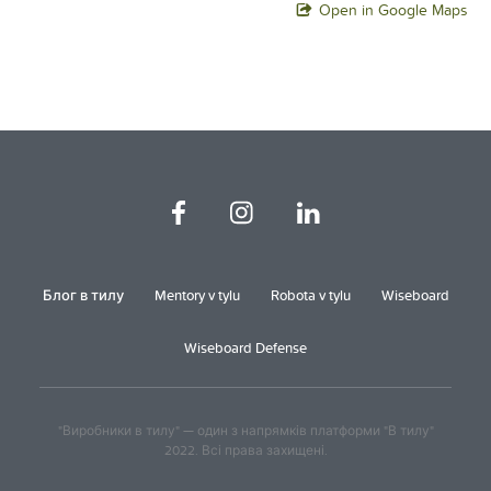
Open in Google Maps
Блог в тилу
Mentory v tylu
Robota v tylu
Wiseboard
Wiseboard Defense
"Виробники в тилу" — один з напрямків платформи "В тилу"
2022. Всі права захищені.