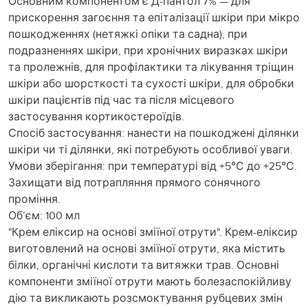
Основним компонентом є Д-пантол 7% — для
прискорення загоєння та епіталізації шкіри при мікро
пошкодженнях (нетяжкі опіки та садна), при
подразненнях шкіри, при хронічних виразках шкіри
та пролежнів, для профілактики та лікування тріщин
шкіри або шорсткості та сухості шкіри, для обробки
шкіри пацієнтів під час та після місцевого
застосування кортикостероїдів.
Спосіб застосування: нанести на пошкоджені ділянки
шкіри чи ті ділянки, які потребують особливої уваги.
Умови зберігання: при температурі від +5°С до +25°С.
Захищати від потрапляння прямого сонячного
проміння.
Об’єм: 100 мл
"Крем еліксир на основі зміїної отрути". Крем-еліксир
виготовлений на основі зміїної отрути, яка містить
білки, органічні кислоти та витяжки трав. Основні
компоненти зміїної отрути мають болезаспокійливу
дію та викликають розсмоктування рубцевих змін