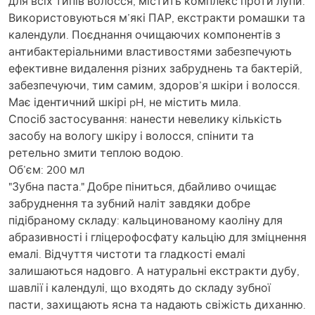
для всіх типів волосся, містить комплекс проти лупи.
Використовуються м’які ПАР, екстракти ромашки та
календули. Поєднання очищаючих компонентів з
антибактеріальними властивостями забезпечують
ефективне видалення різних забруднень та бактерій,
забезпечуючи, тим самим, здоров’я шкіри і волосся.
Має ідентичний шкірі pH, не містить мила.
Спосіб застосування: нанести невелику кількість
засобу на вологу шкіру і волосся, спінити та
ретельно змити теплою водою.
Об’єм: 200 мл
"Зубна паста." Добре піниться, дбайливо очищає
забруднення та зубний наліт завдяки добре
підібраному складу: кальцинованому каоліну для
абразивності і гліцерофосфату кальцію для зміцнення
емалі. Відчуття чистоти та гладкості емалі
залишаються надовго. А натуральні екстракти дубу,
шавлії і календулі, що входять до складу зубної
пасти, захищають ясна та надають свіжість диханню.