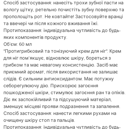
Спосіб застосування: нанесіть трохи зубної пасти на
вологу щітку, ретельно почистіть зубну поверхню та
прополощіть рот. Не ковтайте! Застосовуйте вранці
та ввечері чи після кожного вживання їжі.
Протипоказання: індивідуальна чутливість до будь-
яких компонентів продукту.
Об’єм: 60 мл
"Протигрибковий та тонізуючий крем для ніг". Крем
для ніг пом’якшує, відновлює шкіру, бореться з
грибком та має невагому консистенцію. Засіб має
приємний аромат, після використання не залишає
слідів. Є сильним антиоксидантом. Має потужну
себорегулюючу дію. Прискорює загоєння
пошкодженої шкіри, стимулює загоєння ран та опіків.
Діє як заспокійливий та підсушуючий матеріал,
зменшує місцеві прояви подразнення та запалення.
Спосіб застосування: нанести легкими рухами на
очищену шкіру стоп та пальців.
Протипоказання: індивідуальна чутливість до будь-