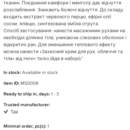
тканин. Поєднання камфори і ментолу дає відчуття
розслаблення. Зникають болючі відчуття. До складу
входить екстракт червоного перцю, ефірні олії
сосни, ялівцю, синтезована зміїна отрута.
Спосіб застосування: нанести масажними рухами на
необхідні ділянки тіла, уникаючи слизових оболонок і
відкритих ран. Для зменшення теплового ефекту
можна нанести «Захисний крем для рук, обличчя та
тіла» від Helen Yanko (йде в наборі)."
In stock:
Available in stock
item ID:
MS0008
Ready to ship in, days:
1 - 3
Trusted manufacturer:
Так
Minimal order, pc(s):
1