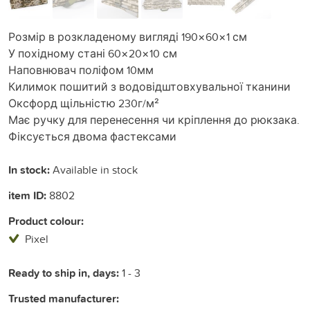
Розмір в розкладеному вигляді 190×60×1 см
У похідному стані 60×20×10 см
Наповнювач поліфом 10мм
Килимок пошитий з водовідштовхувальної тканини
Оксфорд щільністю 230г/м²
Має ручку для перенесення чи кріплення до рюкзака.
Фіксується двома фастексами
In stock:
Available in stock
item ID:
8802
Product colour:
Pixel
Ready to ship in, days:
1 - 3
Trusted manufacturer: