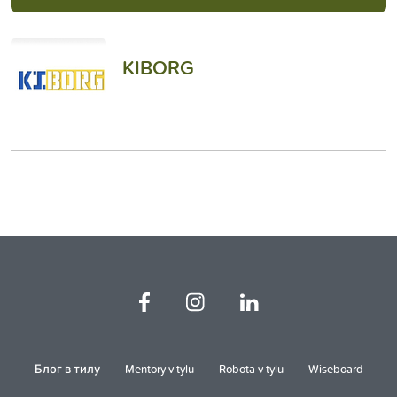
KIBORG
Блог в тилу
Mentory v tylu
Robota v tylu
Wiseboard