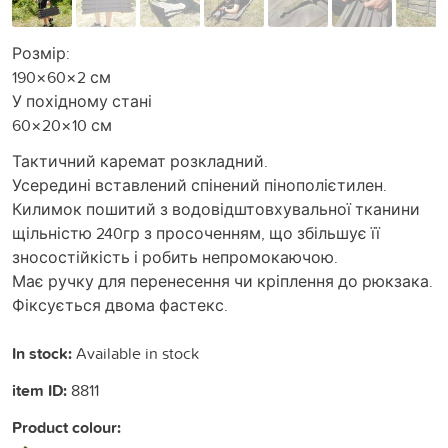
Розмір:
190×60×2 см
У похідному стані
60×20×10 см
Тактичний каремат розкладний.
Усередині вставлений спінений пінополієтилен.
Килимок пошитий з водовідштовхувальної тканини
щільністю 240гр з просоченням, що збільшує її
зносостійкість і робить непромокаючою.
Має ручку для перенесення чи кріплення до рюкзака.
Фіксується двома фастекс.
In stock:
Available in stock
item ID:
8811
Product colour: