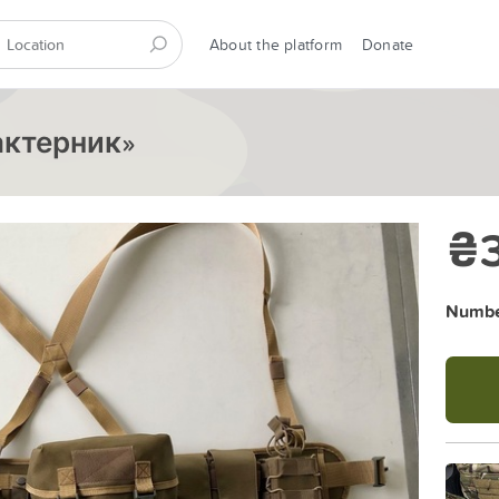
About the platform
Donate
актерник»
₴3
Number