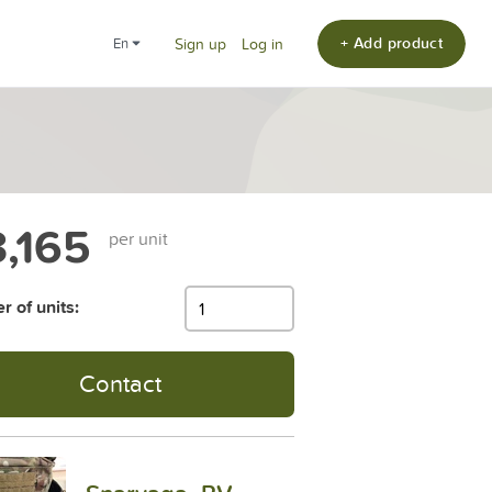
+ Add product
en
Sign up
Log in
,165
per unit
 of units:
Contact