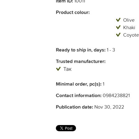
item ID:
10011
Product colour:
Olive
Khaki
Coyote
Ready to ship in, days:
1 - 3
Trusted manufacturer:
Так
Minimal order, pc(s):
1
Contact information:
0984238821
Publication date:
Nov 30, 2022