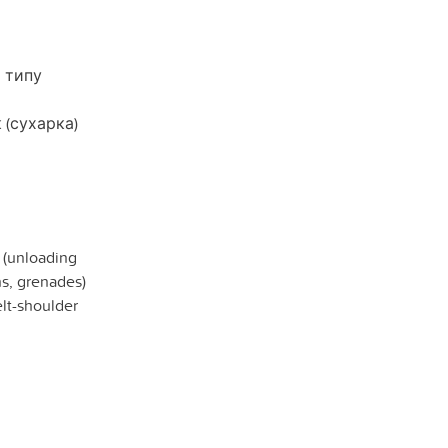
о типу
 (сухарка)
l (unloading
s, grenades)
lt-shoulder