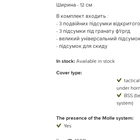
Ширина - 12 см .
В комплект входить :
- 3 подвійних підсумки відкритог
- 3 підсумки під гранату ф1/ргд
- великий універсальний підсумок
- підсумок для скиду
In stock:
Available in stock
Cover type:
tactica
under horn
BSS (be
system)
The presence of the Molle system:
Yes