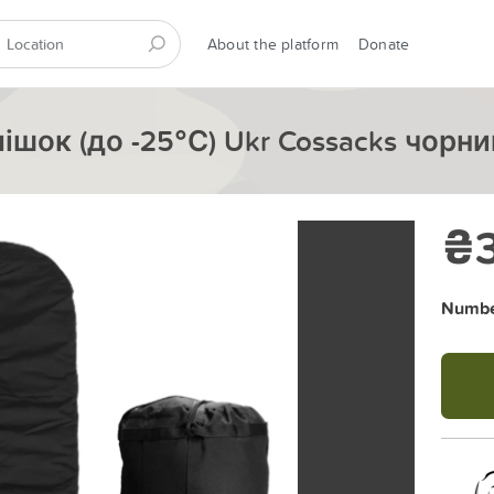
About the platform
Donate
шок (до -25°С) Ukr Cossacks чорни
₴3
Number