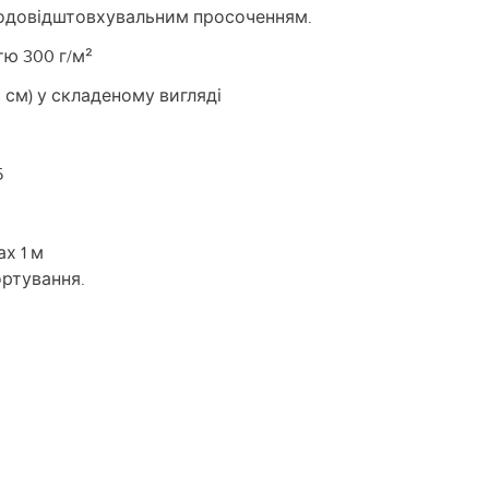
 водовідштовхувальним просоченням.
ю 300 г/м²
 см) у складеному вигляді
5
х 1 м
ортування.