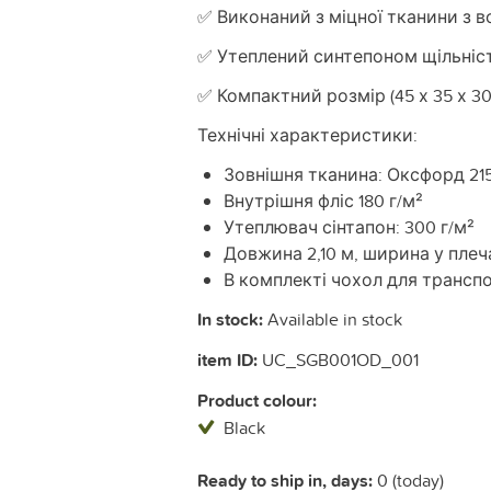
✅ Виконаний з міцної тканини з
✅ Утеплений синтепоном щільніст
✅ Компактний розмір (45 х 35 х 30
Технічні характеристики:
Зовнішня тканина: Оксфорд 21
Внутрішня фліс 180 г/м²
Утеплювач сінтапон: 300 г/м²
Довжина 2,10 м, ширина у плеча
В комплекті чохол для трансп
In stock:
Available in stock
item ID:
UC_SGB001OD_001
Product colour:
Black
Ready to ship in, days:
0 (today)