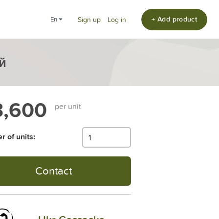
+ Add product
en
Sign up
Log in
й
,600
per unit
 of units:
Contact