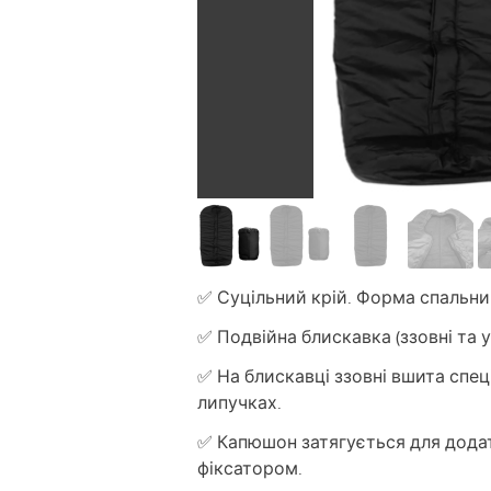
✅ Суцільний крій. Форма спальник
✅ Подвійна блискавка (ззовні та 
✅ На блискавці ззовні вшита спеці
липучках.
✅ Капюшон затягується для додат
фіксатором.