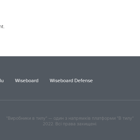
t.
lu
Wiseboard
Wiseboard Defense
"Виробники в тилу" — один з напрямків платформи "В тилу"
2022. Всі права захищені.