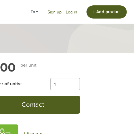
+ Add product
en
Sign up
Log in
100
per unit
 of units:
Contact