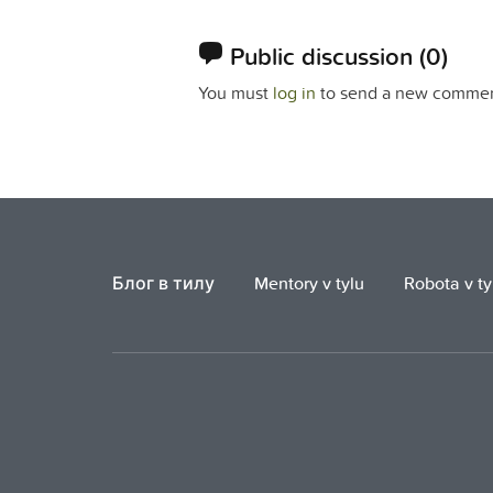
Public discussion
(0)
You must
log in
to send a new commen
Блог в тилу
Mentory v tylu
Robota v ty