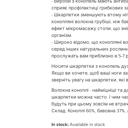
- Вироби з конопель мають антиба
сприяє профілактиці грибкових з
- Шкарпетки зменшують втому ніг
конопляні волокна грубіші, ніж б
ефект мікромасажу стопи, що зні
організм.
- Широко відомо, що конопляні в
серед інших натуральних рослин
прослужать вам приблизно в 5-7 р
Носити шкарпетки з конопель ду
Якщо ви хочете, щоб ваші ноги з
зверніть увагу на шкарпетки, які 
Волокна коноплі - найміцніші та 
шкарпетки можна часто. І чим ча
будуть при цьому зовсім не втрач
Склад: Коноплі 60%, бавовна 37%,
In stock:
Available in stock