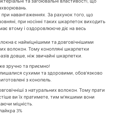
ктеріальні та загоювальні властивості, що
ахворювань.
 при навантаженнях. За рахунок того, що
авовняні, при носінні таких шкарпеток виходить
має втому і оздоровлююче діє на весь
олокна є найміцнішими та довговічнішими
них волокон. Тому конопляні шкарпетки
азів довше, ніж звичайні шкарпетки.
же зручно та приємно!
алишалися сухими та здоровими, обов'язково
виготовлені з конопель.
довговічніші з натуральних волокон. Тому прати
стіше ви їх пратимете, тим м'якшими вони
аючи міцність.
 лайкра 3%