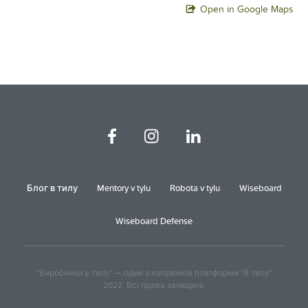
Open in Google Maps
Блог в тилу
Mentory v tylu
Robota v tylu
Wiseboard
Wiseboard Defense
"Виробники в тилу" — один з напрямків платформи "В тилу"
2022. Всі права захищені.