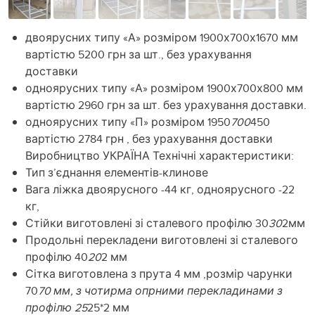
двоярусних типу «А» розміром 1900х700х1670 мм
вартістю 5200 грн за шт., без урахування
доставки
одноярусних типу «А» розміром 1900х700х800 мм
вартістю 2960 грн за шт. без урахування доставки.
одноярусних типу «П» розміром 1950
700
450
вартістю 2784 грн , без урахування доставки
Виробництво УКРАЇНА Технічні характеристики:
Тип з’єднання елементів-клинове
Вага ліжка двоярусного -44 кг, одноярусного -22
кг,
Стійки виготовлені зі сталевого профілю 30
30
2мм
Продольні перекладени виготовлені зі сталевого
профілю 40
20
2 мм
Сітка виготовлена з прута 4 мм ,розмір чарунки
70
70 мм, з чотирма опрними перекладинами з
профілю 25
25*2 мм