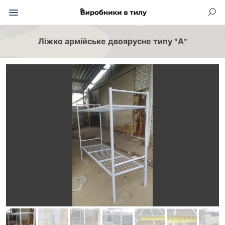
Ліжко армійське двоярусне типу "А"