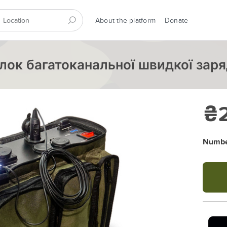
About the platform
Donate
 Блок багатоканальної швидкої зар
₴2
Number