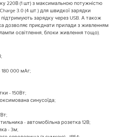
ку 220В (1 шт) з максимальною потужністю
Charge 3.0 (4 шт.) для швидкої зарядки
о підтримують зарядку через USB. А також
 яка дозволяє приєднати прилади з живленням
(лампи освітлення, блоки живлення тощо).
;
- 180 000 мАг;
ки - 150Вт;
роксимована синусоїда;
Вт;
ітильника - автомобільна розетка 12В;
ка - 3м;
го середовища (з сумкою) - IP54;