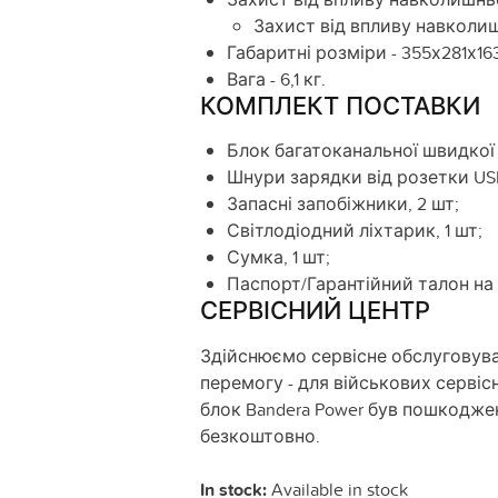
Захист від впливу навколиш
Габаритні розміри - 355х281х16
Вага - 6,1 кг.
КОМПЛЕКТ ПОСТАВКИ
Блок багатоканальної швидкої 
Шнури зарядки від розетки USB
Запасні запобіжники, 2 шт;
Світлодіодний ліхтарик, 1 шт;
Сумка, 1 шт;
Паспорт/Гарантійний талон на 1 
СЕРВІСНИЙ ЦЕНТР
Здійснюємо сервісне обслуговува
перемогу - для військових серві
блок Bandera Power був пошкодже
безкоштовно.
In stock:
Available in stock