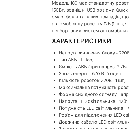
Модель 180 має стандартну розет
150Вт, зовнішні USB роз’єми Quick 
смартфонів та інших приладів, щ
автомобільну розетку 12В (1 шт),
від бортових систем автомобіля 
ХАРАКТЕРИСТИКИ
Напруга живлення блоку - 220В
Тип АКБ - Li-Ion;
Ємність АКБ (при напрузі 3,7В) 
Запас енергії - 670 Вт*годин;
Кількість розеток 220В - 1 шт;
Максимальна потужність розет
Форма сихідного сигналу - ап
Напруга LED світильника - 12В;
Потужність LED світильника - 7
Роз'єм для підключення LED св
Довжина кабелю LED світильни
Захист від впливу навколишньо