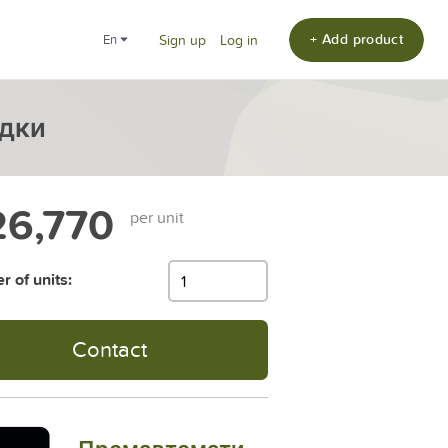
+ Add product
en
Sign up
Log in
ядки
6,770
per unit
 of units:
Contact