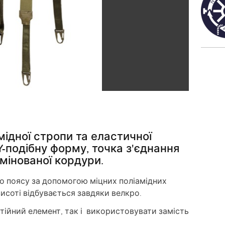
мідної стропи та еластичної
-подібну форму, точка з'єднання
амінованої кордури.
бо поясу за допомогою міцних поліамідних
висоті відбувається завдяки велкро.
ійний елемент, так і використовувати замість