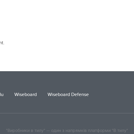
t.
lu
Wiseboard
Wiseboard Defense
"Виробники в тилу" — один з напрямків платформи "В тилу"