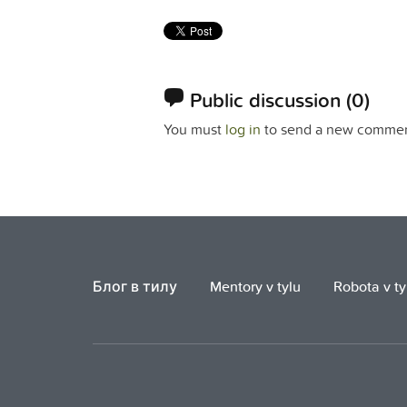
Public discussion
(0)
You must
log in
to send a new commen
Блог в тилу
Mentory v tylu
Robota v ty