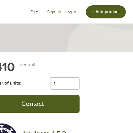
+ Add product
en
Sign up
Log in
410
per unit
 of units:
Contact