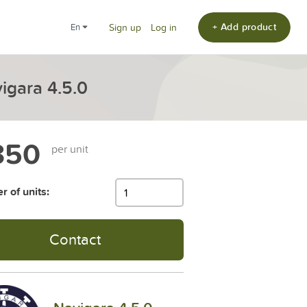
+ Add product
en
Sign up
Log in
gara 4.5.0
350
per unit
 of units:
Contact