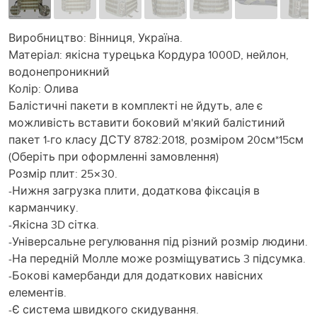
Виробництво: Вінниця, Україна.
Матеріал: якісна турецька Кордура 1000D, нейлон,
водонепроникний
Колір: Олива
Балістичні пакети в комплекті не йдуть, але є
можливість вставити боковий м'який балістиний
пакет 1-го класу ДСТУ 8782:2018, розміром 20см*15см
(Оберіть при оформленні замовлення)
Розмір плит: 25×30.
-Нижня загрузка плити, додаткова фіксація в
карманчику.
-Якісна 3D сітка.
-Універсальне регулювання під різний розмір людини.
-На передній Молле може розміщуватись 3 підсумка.
-Бокові камербанди для додаткових навісних
елементів.
-Є система швидкого скидування.