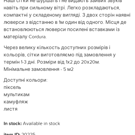
Наші сітки не шуршать і не видають зайвих звуків
навіть при сильному вітрі. Легко розкладаються,
компактні у складеному вигляді. З двох сторін наявні
люверси з відстанню в 1м один від одного. Місця де
встановлюються люверси посилені вставками із
матеріалу Cordura.
Через велику кількость доступних розмірів і
кольорів, сітки виготовляємо під замовлення у
термін 1-3 дні. Розміри від 1х2 до 20х20м.
Мінімальне замовлення - 5 м2
Доступні кольори:
піксель
мультикам
камуфляж
листя
In stock:
Available in stock
item ID:
20225