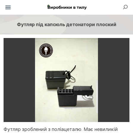
Футляр під капсюль детонатори плоский
Футляр зроблений з поліацеталю. Має невиликій