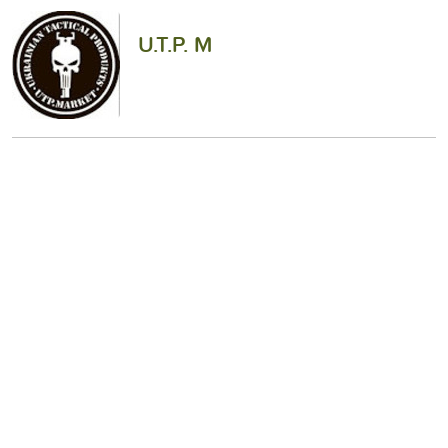
U.T.P. M