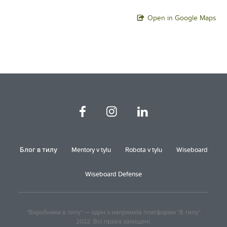
Open in Google Maps
Блог в тилу
Mentory v tylu
Robota v tylu
Wiseboard
Wiseboard Defense
"Виробники в тилу" — один з напрямків платформи "В тилу"
2022. Всі права захищені.