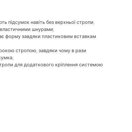
ють підсумок навіть без верхньої стропи;
а еластичними шнурами;
має форму завдяки пластиковим вставкам
рокою стропою, завдяки чому в рази
сумка;
 стропи для додаткового кріплення системою