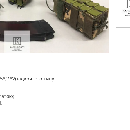
56/7.62) відкритого типу
латою);
.