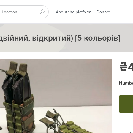
About the platform
Donate
війний, відкритий) [5 кольорів]
₴
Number