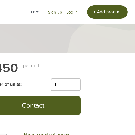
+ Add product
en
Sign up
Log in
450
per unit
 of units:
Contact