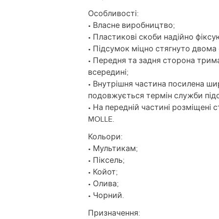
Особливості:
• Власне виробництво;
• Пластикові скоби надійно фіксу
• Підсумок міцно стягнуто двом
• Передня та задня сторона три
всередині;
• Внутрішня частина посилена ши
подовжується термін служби під
• На передній частині розміщені
MOLLE.
Кольори:
• Мультикам;
• Піксель;
• Койот;
• Олива;
• Чорний.
Призначення: