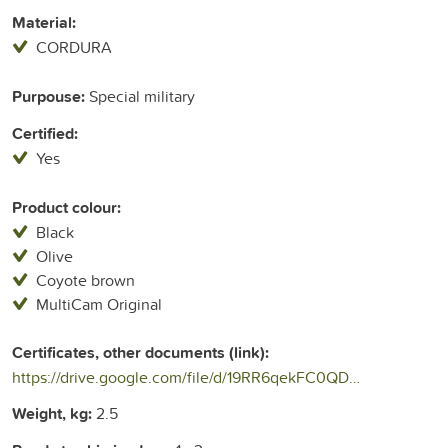
Material:
CORDURA
Purpouse:
Special military
Certified:
Yes
Product colour:
Black
Olive
Coyote brown
MultiCam Original
Certificates, other documents (link):
https://drive.google.com/file/d/19RR6qekFC0QDh0QYxVmzEOrjfigHxmYr/view
Weight, kg:
2.5