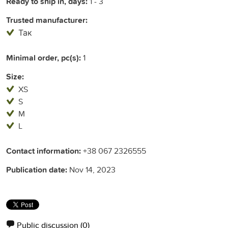
Ready to ship in, days:
1 - 3
Trusted manufacturer:
Так
Minimal order, pc(s):
1
Size:
XS
S
M
L
Contact information:
+38 067 2326555
Publication date:
Nov 14, 2023
Public discussion
(0)