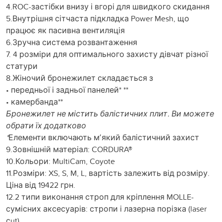
4.ROC-застібки внизу і вгорі для швидкого скидання
5.Внутрішня сітчаста підкладка Power Mesh, що
працює як пасивна вентиляція
6.Зручна система розвантаження
7. 4 розміри для оптимального захисту дівчат різної
статури
8.Жіночий бронежилет складається з
• передньої і задньої панелей* **
• камербанда**
Бронежилет не містить балістичних плит. Ви можете
обрати їх додатково
*
Елементи включають мʼякий балістичний захист
9.Зовнішній матеріал: CORDURA®
10.Кольори: MultiCam, Coyote
11.Розміри: XS, S, M, L, вартість залежить від розміру.
Ціна від 19422 грн.
12.2 типи виконання строп для кріплення MOLLE-
сумісних аксесуарів: стропи і лазерна порізка (laser
сut)