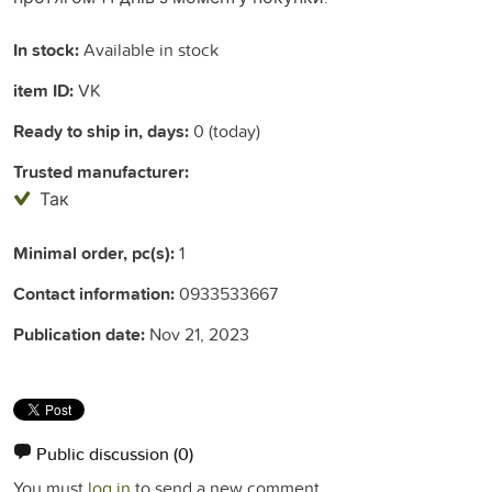
In stock:
Available in stock
item ID:
VK
Ready to ship in, days:
0 (today)
Trusted manufacturer:
Так
Minimal order, pc(s):
1
Contact information:
0933533667
Publication date:
Nov 21, 2023
Public discussion
(0)
You must
log in
to send a new comment.