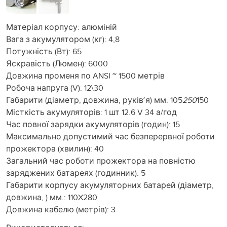
Матеріал корпусу: алюміній
Вага з акумулятором (кг): 4,8
Потужність (Вт): 65
Яскравість (Люмен): 6000
Довжина променя по ANSI ~ 1500 метрів
Робоча напруга (V): 12\30
Габарити (діаметр, довжина, руківʼя) мм: 105
250
150
Місткість акумуляторів: 1 шт 12.6 V 34 а/год
Час повної зарядки акумуляторів (годин): 15
Максимально допустимий час безперервної роботи
прожектора (хвилин): 40
Загальний час роботи прожектора на повністю
заряджених батареях (годинник): 5
Габарити корпусу акумуляторних батарей (діаметр,
довжина, ) мм.: 110X280
Довжина кабелю (метрів): 3