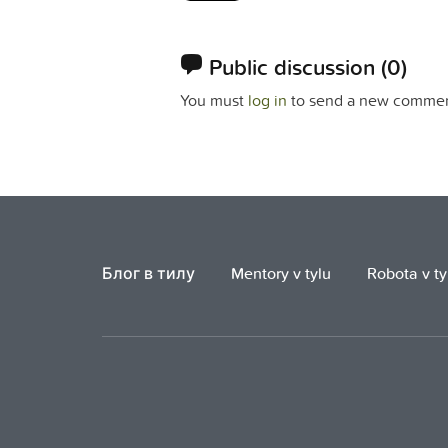
Public discussion
(0)
You must
log in
to send a new commen
Блог в тилу
Mentory v tylu
Robota v ty