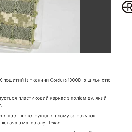
К
пошитий із тканини Cordura 1000D із щільністю
ується пластиковий каркас з поліаміду, який
.
орсткості конструкції в цілому за рахунок
ювача з матеріалу Flexon.