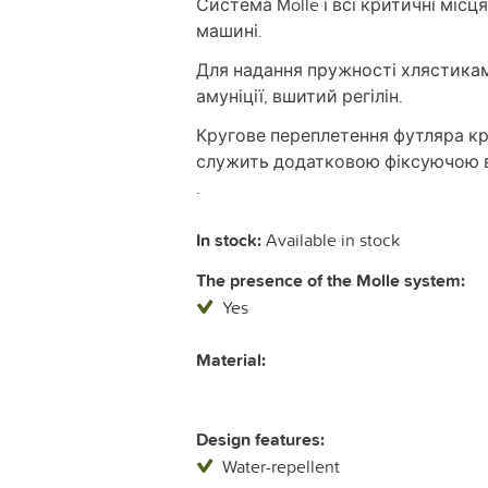
Система Molle і всі критичні місц
машині.
Для надання пружності хлястикам
амуніції, вшитий регілін.
Кругове переплетення футляра кр
служить додатковою фіксуючою в
.
In stock:
Available in stock
The presence of the Molle system:
Yes
Material:
Design features:
Water-repellent