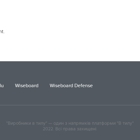
t.
lu
Wiseboard
Wiseboard Defense
"Виробники в тилу" — один з напрямків платформи "В тилу"
2022. Всі права захищені.