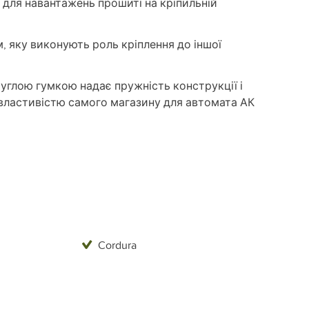
я для навантажень прошиті на кріпильній
, яку виконують роль кріплення до іншої
углою гумкою надає пружність конструкції і
ластивістю самого магазину для автомата АК
Cordura