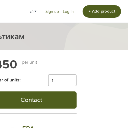
+ Add product
en
Sign up
Log in
льтикам
450
per unit
 of units:
Contact