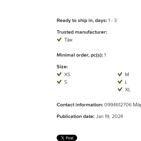
Ready to ship in, days:
1 - 3
Trusted manufacturer:
Так
Minimal order, pc(s):
1
Size:
XS
M
S
L
XL
Contact information:
0994612706 Мар
Publication date:
Jan 19, 2024