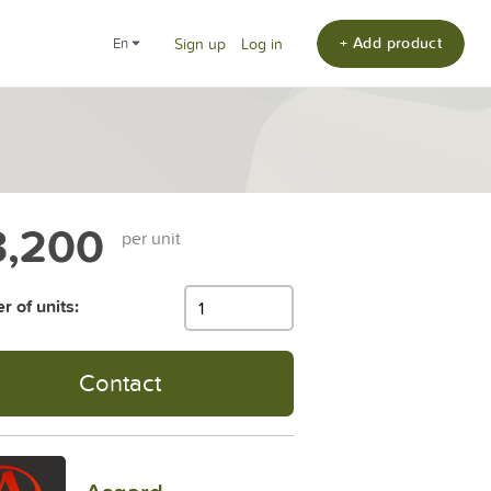
+ Add product
en
Sign up
Log in
,200
per unit
 of units:
Contact