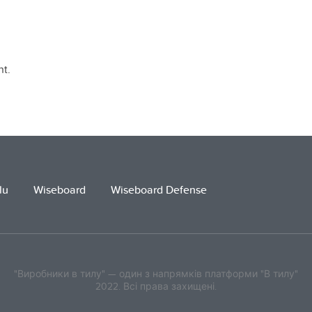
t.
lu
Wiseboard
Wiseboard Defense
"Виробники в тилу" — один з напрямків платформи "В тилу"
2022. Всі права захищені.