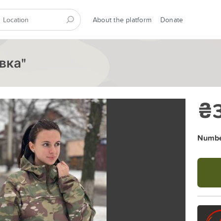
About the platform
Donate
вка"
₴3
Number