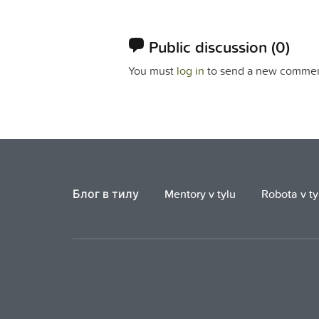
Public discussion
(0)
You must
log in
to send a new commen
Блог в тилу
Mentory v tylu
Robota v ty