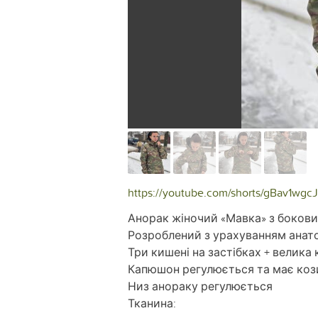
https://youtube.com/shorts/gBav1wgcJ
Анорак жіночий «Мавка» з боков
Розроблений з урахуванням анато
Три кишені на застібках + велика
Капюшон регулюється та має ко
Низ анораку регулюється
Тканина: