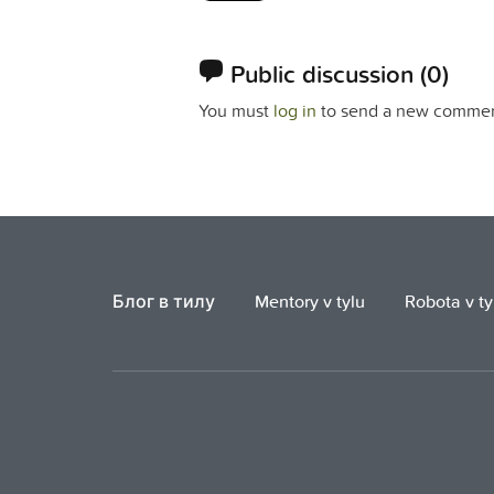
Public discussion
(0)
You must
log in
to send a new commen
Блог в тилу
Mentory v tylu
Robota v ty