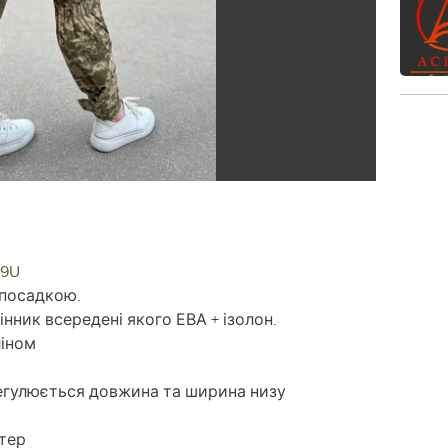
Z9U
 посадкою.
нник всередені якого ЕВА + ізолон.
ліном
егулюється довжина та ширина низу
стер