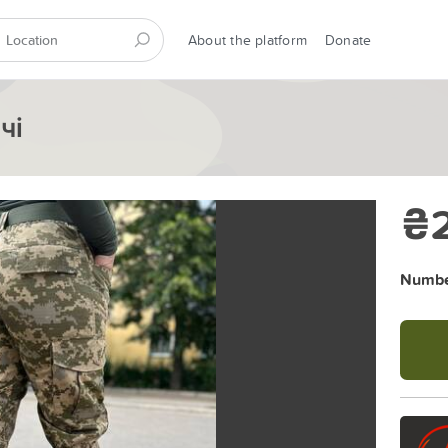
About the platform
Donate
чі
₴2
Number