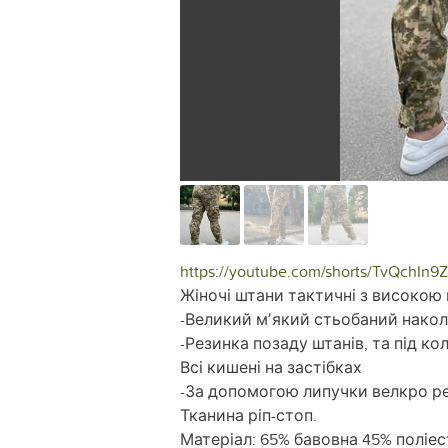
https://youtube.com/shorts/TvQchIn9
Жіночі штани тактичні з високою
-Великий мʼякий стьобаний наколі
-Резинка позаду штанів, та під ко
Всі кишені на застібках
-За допомогою липучки велкро р
Тканина ріп-стоп.
Матеріал: 65% бавовна 45% поліе