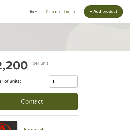
+ Add product
en
Sign up
Log in
,200
per unit
 of units:
Contact