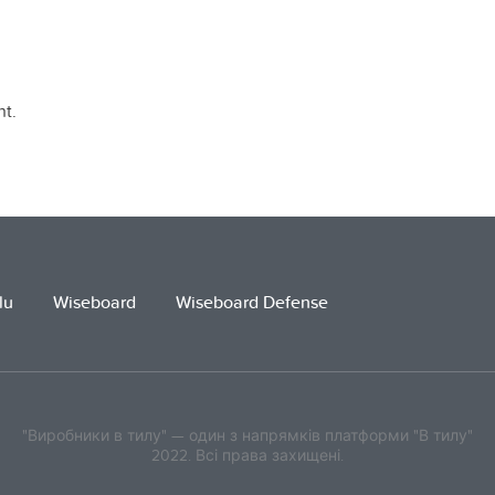
t.
lu
Wiseboard
Wiseboard Defense
"Виробники в тилу" — один з напрямків платформи "В тилу"
2022. Всі права захищені.