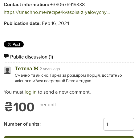
Contact information:
+380676919338
https://smachno.me/recipe/kvasolia-z-yalovychynoiu-ta-tomatnym-sousom/
Publication date:
Feb 16, 2024
Public discussion
(1)
Тетяна Ж
2 years ago
Смачно та якісно. Гарна за розміром порція, достатньо
якісного м"яса всередині! Рекомендую!
You must
log in
to send a new comment.
₴100
per unit
Number of units: