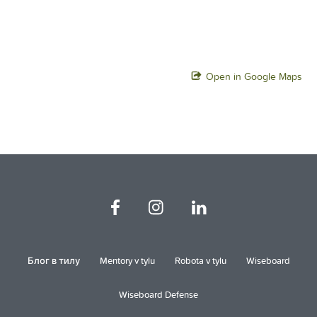
Open in Google Maps
Блог в тилу
Mentory v tylu
Robota v tylu
Wiseboard
Wiseboard Defense