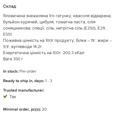
Склад:
Яловичина знежилена 1го гатунку, квасоля відварена,
бульйон курячий, цибуля, томатна паста, олія
соняшникова, спеції, сіль, нитрітна сіль (Е250), Е211,
Е551.
Поживна цінність на 100г продукту: білки – 11г, жири –
9,1г, вуглеводи 14,2г.
Енергетична цінність на 100г: 200,3 кКал
Вага 350 г
In stock:
Pre-order
Ready to ship in, days:
1 - 3
Trusted manufacturer:
Так
Minimal order, pc(s):
20