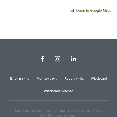
Open in Google Maps
Блог в тилу
Mentory v tylu
Robota v tylu
Wiseboard
Wiseboard Defense
"Виробники в тилу" — один з напрямків платформи "В тилу"
2022. Всі права захищені.