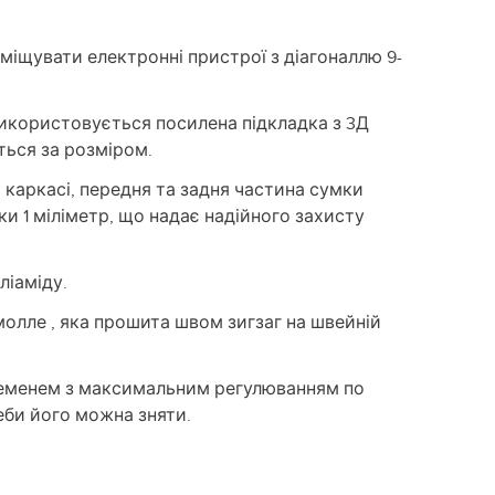
міщувати електронні пристрої з діагоналлю 9-
використовується посилена підкладка з 3Д
ється за розміром.
каркасі, передня та задня частина сумки
и 1 міліметр, що надає надійного захисту
ліаміду.
 молле , яка прошита швом зигзаг на швейній
еменем з максимальним регулюванням по
еби його можна зняти.