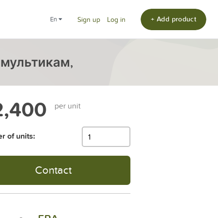
+ Add product
en
Sign up
Log in
, мультикам,
,400
per unit
 of units:
Contact