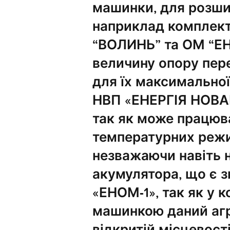
машинки, для розши
наприклад компле
“ВОЛИНЬ” та ОМ “ЕН
величину опору пере
для їх максимальної
НВП «ЕНЕРГІЯ НОВАЦ
так як може працюва
температурних режи
незважаючи навіть н
акумулятора, що є 
«ЕНОМ-1», так як у 
машинкою даний агр
відкритій місцевос