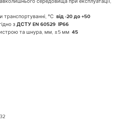
навколишнього середовища при експлуатації,
и транспортуванні, °С
від -20 до +50
гідно з
ДСТУ EN 60529 ІР66
ристрою та шнура, мм, ±5 мм
45
-32