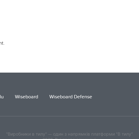
t.
lu
Wiseboard
Wiseboard Defense
"Виробники в тилу" — один з напрямків платформи "В тилу"