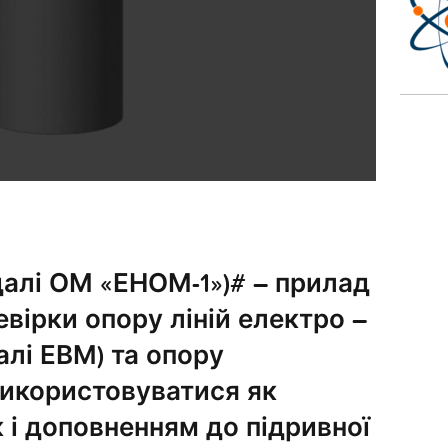
лі ОМ «ЕНОМ-1»)# – прилад
вірки опору ліній електро –
алі ЕВМ) та опору
використовуватися як
 і доповненням до підривної