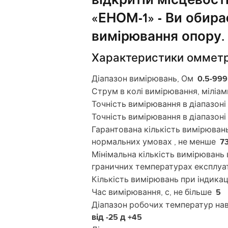
«ЕНОМ-1» - Ви обира
вимірювання опору.
Характеристики омметр
Діапазон вимірювань, Ом
0.5-999
Струм в колі вимірювання, міліам
Точність вимірювання в діапазоні
Точність вимірювання в діапазоні
Гарантована кількість вимірювань
нормальних умовах , не менше
7
Мінімальна кількість вимірювань 
граничних температурах експлуат
Кількість вимірювань при індика
Час вимірювання, с, не більше
5
Діапазон робочих температур на
від -25 д +45