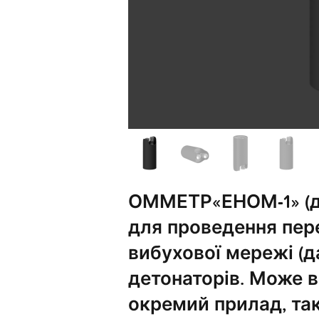
ОММЕТР«ЕНОМ-1» (да
для проведення пере
вибухової мережі (д
детонаторів. Може 
окремий прилад, так