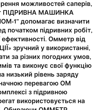
рення можливостей саперів,
кт ПІДРИВНА МАШИНКА
ОМ-1” допомагає визначити
д початком підривних робіт,
 ефективності. Омметр від
ІЇ» зручний у використанні,
ти за різних погодних умов,
мів та виконує свої функцію
а низький рівень заряду
значною перевагою ОМ
комплексі з підривною
егат використовується на
ті. Обираючи ОММЕТР