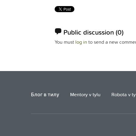
Public discussion
(0)
You must
log in
to send a new commen
Блог в тилу
Mentory v tylu
Robota v ty