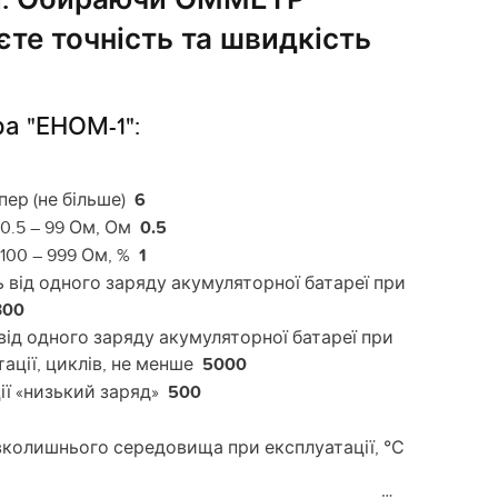
єте точність та швидкість
а "ЕНОМ-1":
пер (не більше)
6
 0.5 – 99 Ом, Ом
0.5
 100 – 999 Ом, %
1
 від одного заряду акумуляторної батареї при
300
від одного заряду акумуляторної батареї при
ації, циклів, не менше
5000
ції «низький заряд»
500
вколишнього середовища при експлуатації, °С