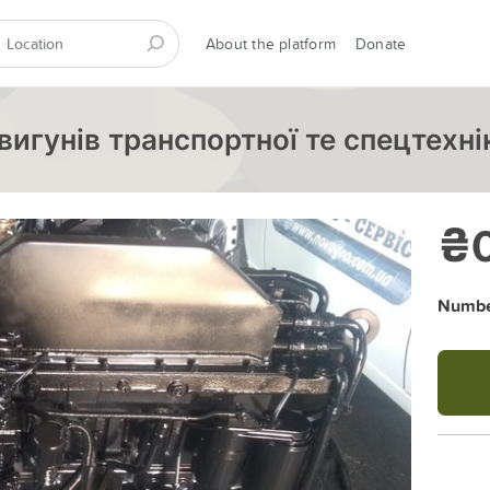
About the platform
Donate
игунів транспортної те спецтехні
₴
Number