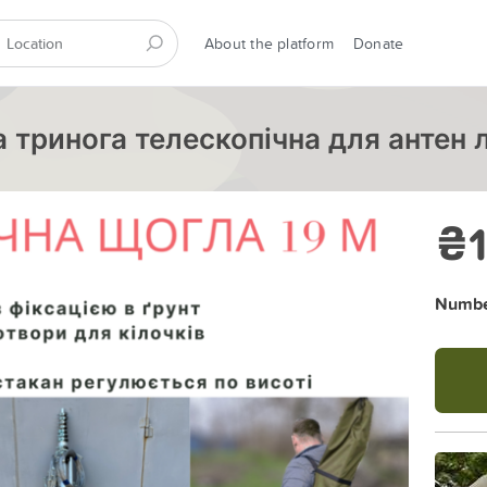
About the platform
Donate
 тринога телескопічна для антен 
₴1
Number