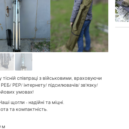
 тісній співпраці з військовими, враховуючи
/ РЕБ/ РЕР/ інтернету/ підсилювачів/ зв'язку/
ойових умовах!
аші щогли - надійні та міцні.
ота та компактність.
9 м