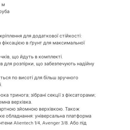
0 м
руба
кріплення для додаткової стійкості:
з фіксацією в ґрунт для максимальної
чків, що йдуть в комплекті.
в для розпірки, що забезпечують надійну
ться по висоті для більш зручного
.
ка тринога; зібрані секції з фіксаторами;
омна верхівка.
артною зйомною верхівкою. Також
яке обладнання: універсальна платформа
ени Alientech 1/4, Avenger 3/8. Або під