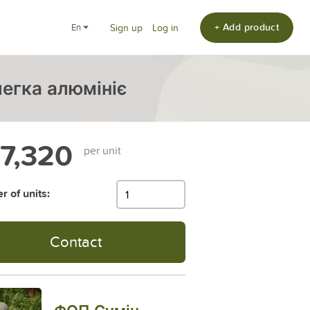
+ Add product
en
Sign up
Log in
легка алюмініє
7,320
per unit
 of units:
Contact