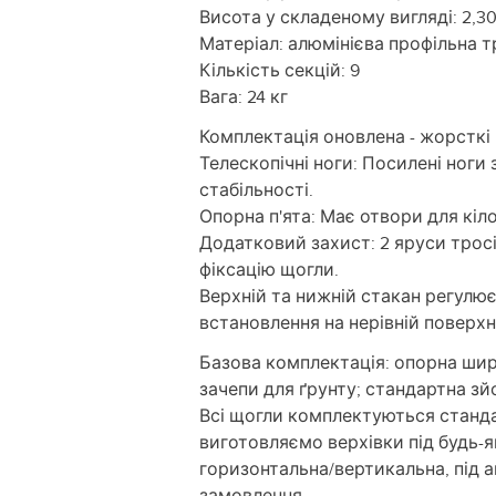
Висота у складеному вигляді: 2,3
Матеріал: алюмінієва профільна т
Кількість секцій: 9
Вага: 24 кг
Комплектація оновлена - жорсткі 
Телескопічні ноги: Посилені ноги 
стабільності.
Опорна п'ята: Має отвори для кіло
Додатковий захист: 2 яруси тросі
фіксацію щогли.
Верхній та нижній стакан регулює
встановлення на нерівній поверхні
Базова комплектація: опорна широ
зачепи для ґрунту; стандартна зй
Всі щогли комплектуються станд
виготовляємо верхівки під будь-
горизонтальна/вертикальна, під ант
замовлення.