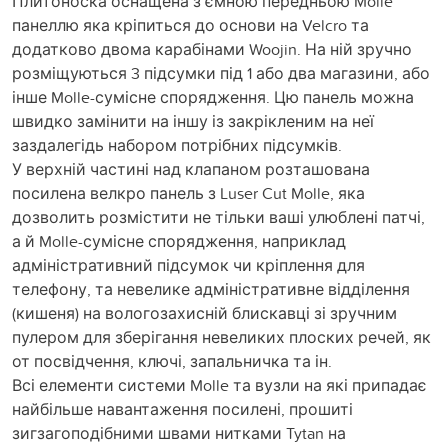
Плитоноска оснащена з’ємною передньою Molle
панеллю яка кріпиться до основи на Velcro та
додатково двома карабінами Woojin. На ній зручно
розміщуються 3 підсумки під 1 або два магазини, або
інше Molle-сумісне спорядження. Цю панель можна
швидко замінити на іншу із закрікленим на неї
заздалегідь набором потрібних підсумків.
У верхній частині над клапаном розташована
посилена велкро панель з Luser Cut Molle, яка
дозволить розмістити не тільки ваші улюблені патчі,
а й Molle-сумісне спорядження, наприклад
адміністративний підсумок чи кріплення для
телефону, та невелике адміністративне відділення
(кишеня) на вологозахисній блискавці зі зручним
пулером для зберігання невеликих плоских речей, як
от посвідчення, ключі, запальничка та ін.
Всі елементи системи Molle та вузли на які припадає
найбільше навантаження посилені, прошиті
зигзагоподібними швами нитками Tytan на