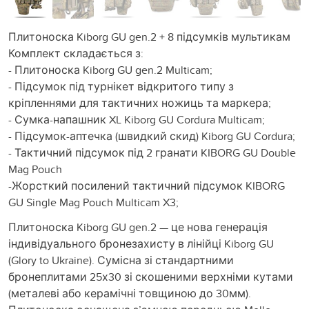
Плитоноска Kiborg GU gen.2 + 8 підсумків мультикам
Комплект складається з:
- Плитоноска Kiborg GU gen.2 Multicam;
- Підсумок під турнікет відкритого типу з
кріпленнями для тактичних ножиць та маркера;
- Сумка-напашник XL Kiborg GU Cordura Multicam;
- Підсумок-аптечка (швидкий скид) Kiborg GU Cordura;
- Тактичний підсумок під 2 гранати KIBORG GU Double
Mag Pouch
-Жорсткий посилений тактичний підсумок KIBORG
GU Single Mag Pouch Multicam X3;
Плитоноска Kiborg GU gen.2 — це нова генерація
індивідуального бронезахисту в лінійці Kiborg GU
(Glory to Ukraine). Сумісна зі стандартними
бронеплитами 25х30 зі скошеними верхніми кутами
(металеві або керамічні товщиною до 30мм).