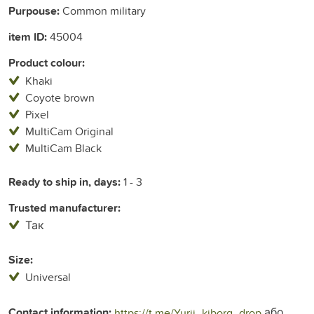
Purpouse:
Common military
item ID:
45004
Product colour:
Khaki
Coyote brown
Pixel
MultiCam Original
MultiCam Black
Ready to ship in, days:
1 - 3
Trusted manufacturer:
Так
Size:
Universal
Contact information:
або
https://t.me/Yurii_kiborg_drop