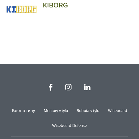
KIBORG
Блог в тилу
Mentory v tylu
Robota v tylu
Wiseboard
Wiseboard Defense