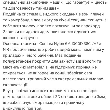
спеціальній закріпочній машині, що гарантує міцність
та довговічність таким швам.
Подвійна система швидкого скидання в зоні плечей
та камербандів дає змогу за лічені секунди скинути з
себе плитоноску, просто потягнувши за паракорд.
Завдяки швидкоскидам плитоноска одягається
швидко та зручно.
Основна тканина - Cordura Nylon 6.6 1000D 380г/м² з
NIR-просоченням, що робить виріб менш помітним у
приладах нічного бачення. Має подвійне
поліуретанове покриття для захисту від вологи та
мастильних матеріалів, не підтримує горіння, не
стирається, не вигорає на сонці, зберігає свої
властивості тривалий час в екстремальних умовах
експлуатації.
Внутрішні частини плитоноски мають по чотири
демпферні вставки обшиті 3D сіткою товщиною 3мм,
що забезпечує амортизацію та правильну
циркуляцію повітря.