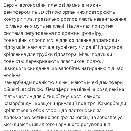
Верхні ергономічні плечові лямки з м’яким
демпфером та 3D-сіткою органічно повторюють
контури тіла, правильно розподіляють навантаження
і сильно не жмуть на плечі. На лямках присутня
система регулювання по довжині (розміру),
повноцінні стропи Molle для кріплення додаткових
підсумків, найчастіше турнікету чи рації і додаткові
кріплення для трубки гідратора. М’які подушки
повністю перекривають пластикові пряжки
швидкого скидання що запобігає натиранню під час
носіння.
Камербанди повністю з’ємні, мають м’які демпфери
обшиті 3D сіткою. Демпфери не цільні, а розділені на
п’ять частин для більшої гнучкості самого
камербанду і кращої циркуляції повітря. Камербанди
кріпляться з обох сторін до плитоноски за
допомогою великих велкро-панелей, це забезпечує
можливість швидкого і зручного регулювання