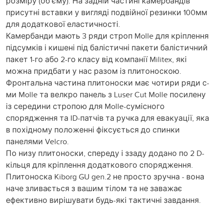
розміру (об’єму). На задній частині камербандів
присутні вставки у вигляді подвійної резинки 100мм
для додаткової еластичності.
Камербанди мають 3 ряди строп Molle для кріплення
підсумків і кишені під балістичні пакети балістичний
пакет 1-го або 2-го класу від компанії Militex, які
можна придбати у нас разом із плитоноскою.
Фронтальна частина плитоноски має чотири ряди с-
ми Molle та велкро панель з Luser Cut Molle посилену
із середини стропою для Molle-сумісного
спорядження та ID-патчів та ручка для евакуації, яка
в похідному положенні фіксується до спинки
панелями Velcro.
По низу плитоноски, спереду і ззаду додано по 2 D-
кільця для кріплення додаткового спорядження.
Плитоноска Kiborg GU gen.2 не просто зручна - вона
наче зливається з вашим тілом та не заважає
ефективно вирішувати будь-які тактичні завдання.