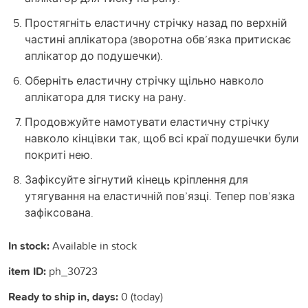
Простягніть еластичну стрічку назад по верхній
частині аплікатора (зворотна обв’язка притискає
аплікатор до подушечки).
Оберніть еластичну стрічку щільно навколо
аплікатора для тиску на рану.
Продовжуйте намотувати еластичну стрічку
навколо кінцівки так, щоб всі краї подушечки були
покриті нею.
Зафіксуйте зігнутий кінець кріплення для
утягування на еластичній пов’язці. Тепер пов’язка
зафіксована.
In stock:
Available in stock
item ID:
ph_30723
Ready to ship in, days:
0 (today)