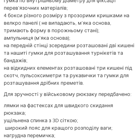
гумка по внутрішньому діаметру для фіксації
перев’язочних матеріалів;
4 бокси різного розміру з прозорими кришками на
велкро панелі ( не випадають, м’яка основа,
тримають форму в порожньому стані);
ампульниця (м’яка основа);
на передній стінці зсередини розташовані дві кишені
та нашиті гумки для розташування турнікетів та
бандажів;
на відкидних елементах розташовані три кишені під
скотч, пульсоксиметри та рукавички та гумки для
розташування дрібних преметів.
Для зручності у військовому рюкзаку передбачено:
лямки на фастексах для швидкого скидання
рюкзака;
ущільнена спинка з 3D сіткою;
широкий пояс для кращого розподілу ваги;
нагрудна перемичка;