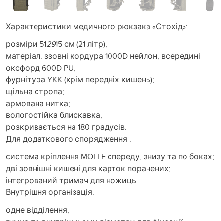
Характеристики медичного рюкзака «Стохід»:
розміри 51
29
15 см (21 літр);
матеріал: ззовні кордура 1000D нейлон, всередині
оксфорд 600D PU;
фурнітура YKK (крім передніх кишень);
щільна стропа;
армована нитка;
вологостійка блискавка;
розкривається на 180 градусів.
Для додаткового спорядження :
система кріплення MOLLE спереду, знизу та по боках;
дві зовнішні кишені для карток поранених;
інтегрований тримач для ножиць.
Внутрішня організація:
одне відділення;