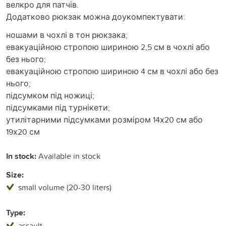
велкро для патчів.
Додатково рюкзак можна доукомпектувати:
ношами в чохлі в тон рюкзака;
евакуаційною стропою шириною 2,5 см в чохлі або
без нього;
евакуаційною стропою шириною 4 см в чохлі або без
нього;
підсумком під ножиці;
підсумками під турнікети;
утилітарними підсумками розміром 14х20 см або
19х20 см
In stock:
Available in stock
Size:
small volume (20-30 liters)
Type:
assault