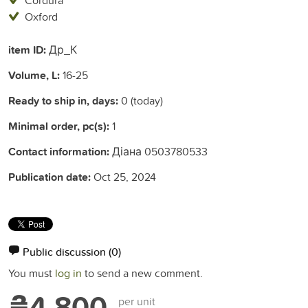
Oxford
item ID:
Др_К
Volume, L:
16-25
Ready to ship in, days:
0 (today)
Minimal order, pc(s):
1
Contact information:
Діана 0503780533
Publication date:
Oct 25, 2024
Public discussion
(0)
You must
log in
to send a new comment.
₴4,800
per unit