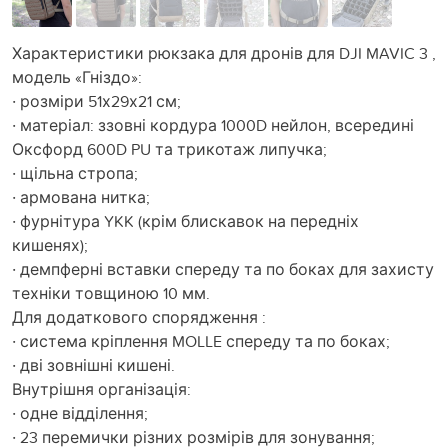
Характеристики рюкзака для дронів для DJI MAVIC 3 ,
модель «Гніздо»:
· розміри 51х29х21 см;
· матеріал: ззовні кордура 1000D нейлон, всередині
Оксфорд 600D PU та трикотаж липучка;
· щільна стропа;
· армована нитка;
· фурнітура YKK (крім блискавок на передніх
кишенях);
· демпферні вставки спереду та по боках для захисту
техніки товщиною 10 мм.
Для додаткового спорядження :
· система кріплення MOLLE спереду та по боках;
· дві зовнішні кишені.
Внутрішня організація:
· одне відділення;
· 23 перемички різних розмірів для зонування;