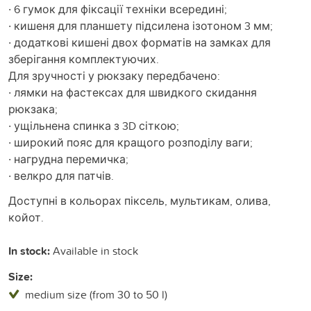
· 6 гумок для фіксації техніки всередині;
· кишеня для планшету підсилена ізотоном 3 мм;
· додаткові кишені двох форматів на замках для
зберігання комплектуючих.
Для зручності у рюкзаку передбачено:
· лямки на фастексах для швидкого скидання
рюкзака;
· ущільнена спинка з 3D сіткою;
· широкий пояс для кращого розподілу ваги;
· нагрудна перемичка;
· велкро для патчів.
Доступні в кольорах піксель, мультикам, олива,
койот.
In stock:
Available in stock
Size:
medium size (from 30 to 50 l)