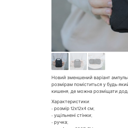
Новий зменшений варіант ампульн
розмірам поміститься у будь-яки
кишеня, де можна розміщати додат
Характеристики:
- розмір 12х12х4 см;
- ущільнені стінки;
- ручка;