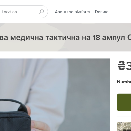
About the platform
Donate
а медична тактична на 18 ампул 
₴
Number