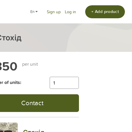
+ Add product
en
Sign up
Log in
Стохід
350
per unit
 of units:
Contact