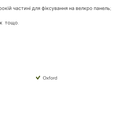
окій частині для фіксування на велкро панель;
ок тощо.
Oxford