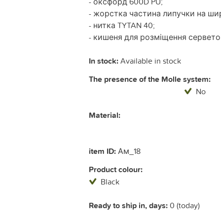
- оксфорд 600D PU;
- жорстка частина липучки на шир
- нитка TYTAN 40;
- кишеня для розміщення сервет
In stock:
Available in stock
The presence of the Molle system:
No
Material:
item ID:
Ам_18
Product colour:
Black
Ready to ship in, days:
0 (today)