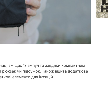
иці вміщає 18 ампул та завдяки компактним
й рюкзак чи підсумок. Також вшита додаткова
кові елементи для ін'єкцій.