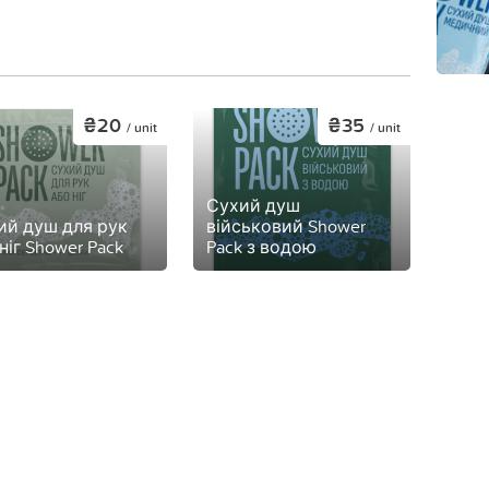
₴20
₴35
/ unit
/ unit
Сухий душ
ий душ для рук
військовий Shower
ніг Shower Pack
Pack з водою