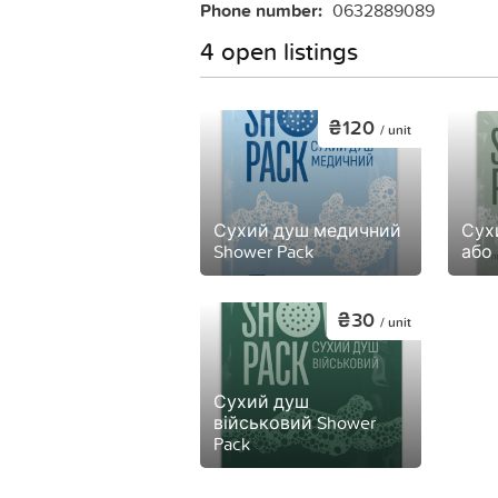
Phone number:
0632889089
4 open listings
₴120
/ unit
Сухий душ медичний
Сух
Shower Pack
або 
₴30
/ unit
Сухий душ
військовий Shower
Pack