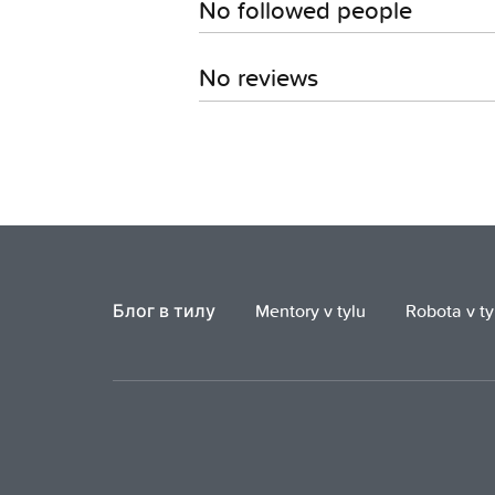
No followed people
No reviews
Блог в тилу
Mentory v tylu
Robota v ty