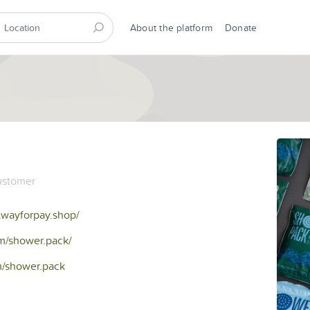
About the platform
Donate
stomer
.wayforpay.shop/
m/shower.pack/
m/shower.pack