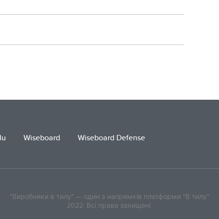
lu
Wiseboard
Wiseboard Defense
"Виробники в тилу" — один з напрямків платформи "В тилу"
2022. Всі права захищені.