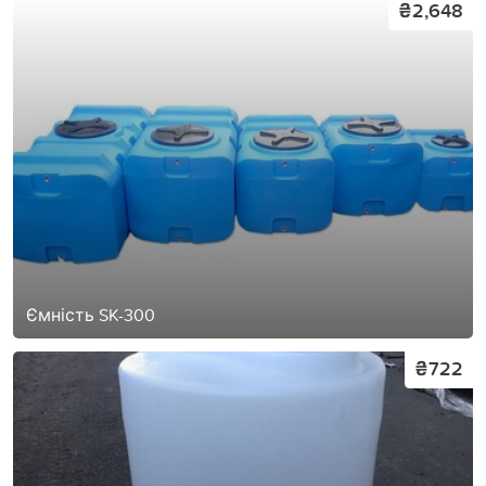
₴2,648
Ємність SK-300
₴722