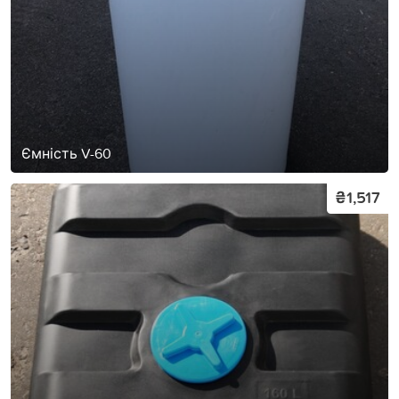
Ємність V-60
₴1,517