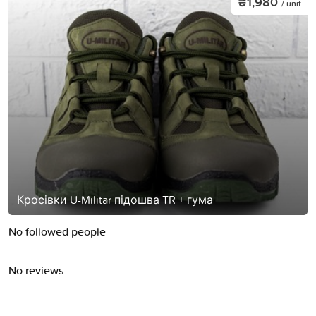
₴1,980
/ unit
Кросівки U-Militär підошва TR + гума
No followed people
No reviews