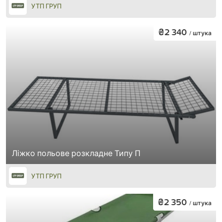
УТП ГРУП
₴2 340
/ штука
Ліжко польове розкладне Типу П
УТП ГРУП
₴2 350
/ штука