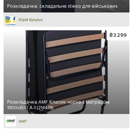
Розкладачка, складальне ліжко для військових
Юрій Кукуюк
₴3 299
Розкладачка AMF Класик чорна з матрацом
1900x800 А-1 (214478)
AMF