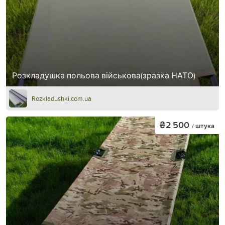
Розкладушка польова військова(зразка НАТО)
Rozkladushki.com.ua
₴2 500
/ штука