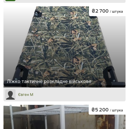
₴2 700
/ штука
Ліжко тактичне розкладне військове
Євген М
₴5 200
/ штука