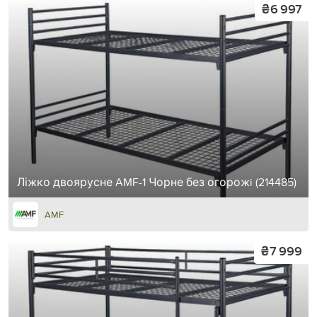
₴6 997
Ліжко двоярусне AMF-1 Чорне без огорожi (214485)
AMF
₴7 999