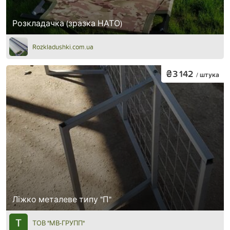
Розкладачка (зразка НАТО)
Rozkladushki.com.ua
₴3 142
/ штука
Ліжко металеве типу "П"
ТОВ "МВ-ГРУПП"