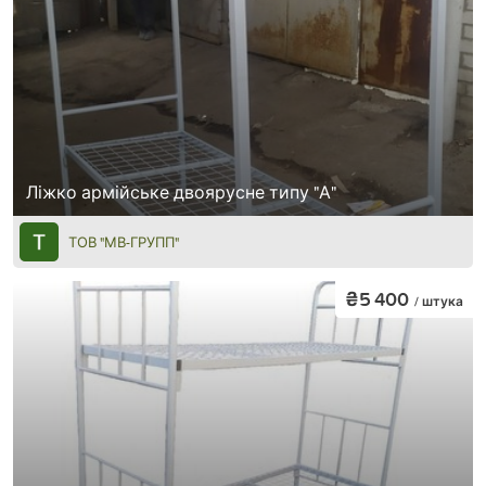
Ліжко армійське двоярусне типу "А"
ТОВ "МВ-ГРУПП"
₴5 400
/ штука