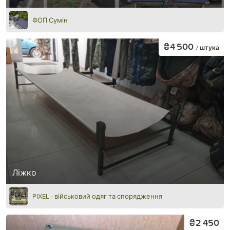
ФОП Сумін
₴4 500
/ штука
Ліжко
PIXEL - військовий одяг та спорядження
₴2 450