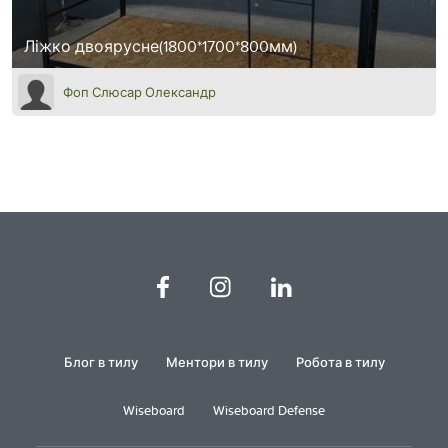
Ліжко двоярусне(1800*1700*800мм)
Фоп Слюсар Олександр
Блог в тилу
Ментори в тилу
Робота в тилу
Wiseboard
Wiseboard Defense