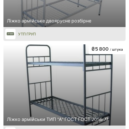
Ліжко армійське двоярусне розбірне
УТП ГРУП
₴5 800
/ штука
Ліжко армійськи ТИП "А" ГОСТ ГОСТ 2056-77