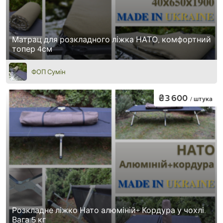
Матрац для розкладного ліжка НАТО, комфортний
топер 4см
ФОП Сумін
₴3 600
/ штука
Розкладне ліжко Нато алюміній+ Кордура у чохлі.
Вага 5 кг